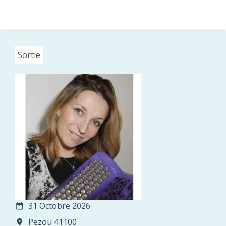
Sortie
31 Octobre 2026
date_range
Pezou 41100
room