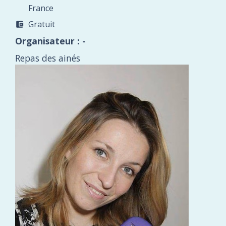
France
Gratuit
account_balance_wallet
Organisateur : -
Repas des ainés