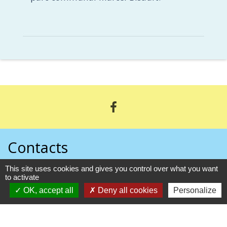
Contacts
This site uses cookies and gives you control over what you want
Commune de Pezou
to activate
1 rue du Perche
OK, accept all
Deny all cookies
Personalize
41100 Pezou - FRANCE
+33 2 54 23 40 69
Contact par formulaire